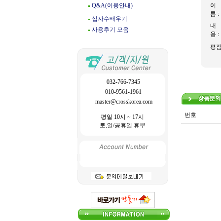
Q&A(이용안내)
이
름 :
십자수배우기
내
사용후기 모음
용 :
평
032-766-7345
010-9561-1961
master@crosskorea.com
번호
평일 10시 ~ 17시
토,일/공휴일 휴무