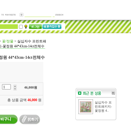
>
꽃/정물
>
실십자수 프린트패
-꽃정원 44*43cm-14ct전체수
44*43cm-14ct전체수
46,000
원
총 상품 금액
46,000
원
실십자수 프
린트패키지-
꽃정원 4..