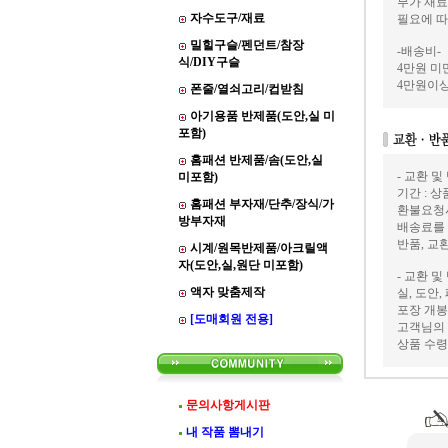
부가 재료
자수도구/재료
필요에 따
밀힐구슬/펜던트/참장
-배송비-
식/DIY구슬
4만원 미만
4만원이상
폰줄/열쇠고리/컵받침
아기용품 반제품(도안,실 미
포함)
홈패션 반제품/솜(도안,실
- 교환 및
미포함)
기간 : 
홈패션 부자재/단추/장식/가
환불요청
방부자재
배송료를
반품, 교
시계/원목반제품/아크릴액
자(도안,실,원단 미포함)
- 교환 및
액자 맞춤제작
실, 도안
포장 개봉
[도매회원 전용]
고객님의 
상품 수령
문의사항게시판
내 작품 뽐내기