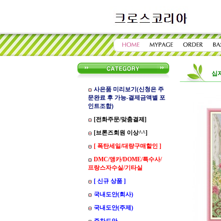
십
사은품 미리보기(신청은 주
문완료 후 가능-결제금액별 포
인트조합)
[전화주문/맞춤결제]
[브론즈회원 이상^^]
[ 폭탄세일/대량구매할인 ]
DMC/앵카/DOME/특수사/
프랑스자수실/기타실
[ 신규 상품 ]
국내도안(회사)
국내도안(주제)