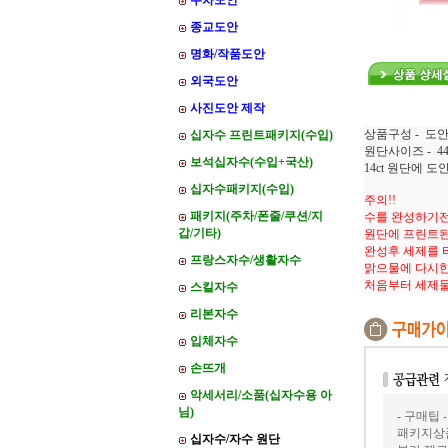
주차도안
종교도안
명화/작품도안
외국도안
사진도안 제작
상품구성 - 도안
십자수 프린트패키지(수입)
원단사이즈 - 44
보석십자수(수입+국산)
14ct 원단에 
십자수패키지(수입)
주의!!
패키지(주차/폰줄/쿠션/지
수를 완성하기전
갑/기타)
원단에 프린트된
완성후 세제를 
프랑스자수/생활자수
맑으물에 다시한
처음부터 세제
스킬자수
리본자수
입체자수
손뜨개
악세서리/소품(십자수용 아
님)
- 구매팁 -
패키지상품
십자수/자수 원단