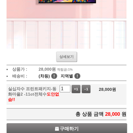
상세보기
상품가 :
28,000
원
적립금:1%
배송비 :
(차등)
!
지역별
!
실십자수 프린트패키지-동
28,000
원
+1
-1
화마을2 -11ct전체수
도안없
슴!!
총 상품 금액
28,000
원
구매하기