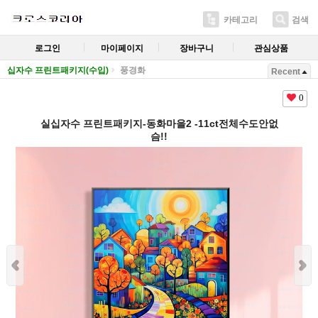
카테고리
검색
로그인
마이페이지
장바구니
관심상품
십자수 프린트패키지(수입)
풍경화
Recent
0
실십자수 프린트패키지-동화마을2 -11ct전체수도안없
슴!!