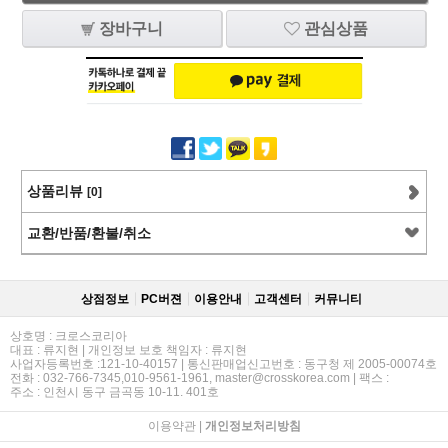
장바구니
관심상품
상품리뷰
[0]
교환/반품/환불/취소
상점정보
PC버젼
이용안내
고객센터
커뮤니티
상호명 : 크로스코리아
대표 : 류지현 | 개인정보 보호 책임자 : 류지현
사업자등록번호 :121-10-40157 | 통신판매업신고번호 : 동구청 제 2005-00074호
전화 : 032-766-7345,010-9561-1961, master@crosskorea.com | 팩스 :
주소 : 인천시 동구 금곡동 10-11. 401호
이용약관
|
개인정보처리방침