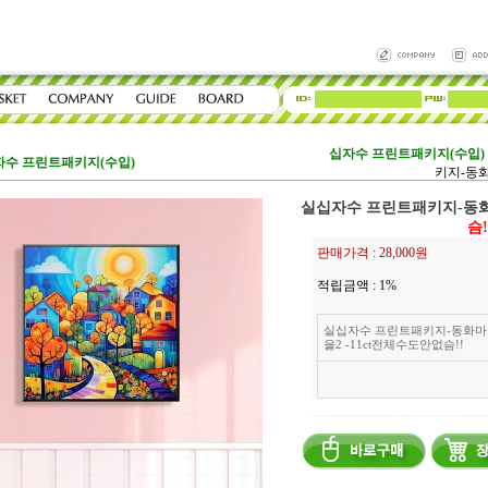
십자수 프린트패키지(수입)
자수 프린트패키지(수입)
키지-동화
실십자수 프린트패키지-동화마
슴!
판매가격 :
28,000원
적립금액 :
1%
실십자수 프린트패키지-동화마
을2 -11ct전체수도안없슴!!