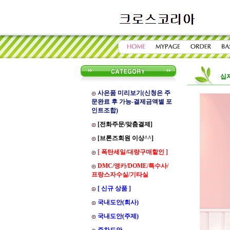
십
사은품 미리보기(신청은 주
문완료 후 가능-결제금액별 포
인트조합)
[전화주문/맞춤결제]
[브론즈회원 이상^^]
[ 폭탄세일/대량구매할인 ]
DMC/앵카/DOME/특수사/
프랑스자수실/기타실
[ 신규 상품 ]
국내도안(회사)
국내도안(주제)