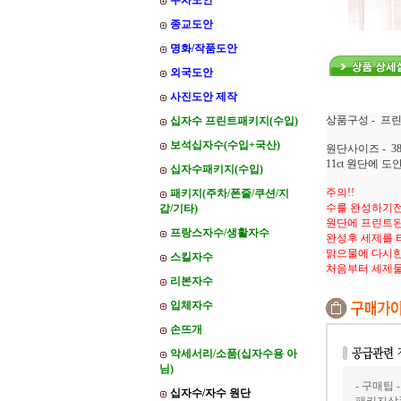
주차도안
종교도안
명화/작품도안
외국도안
사진도안 제작
상품구성 - 프
십자수 프린트패키지(수입)
보석십자수(수입+국산)
원단사이즈 - 38*
11ct 원단에 
십자수패키지(수입)
주의!!
패키지(주차/폰줄/쿠션/지
수를 완성하기전
갑/기타)
원단에 프린트된
프랑스자수/생활자수
완성후 세제를 
맑으물에 다시한
스킬자수
처음부터 세제
리본자수
입체자수
손뜨개
악세서리/소품(십자수용 아
님)
- 구매팁 -
십자수/자수 원단