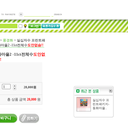
>
풍경화
>
실십자수 프린트패
마을2 -11ct전체수
도안없슴!!
을2 -11ct전체수
도안없
!
28,000
원
총 상품 금액
28,000
원
실십자수 프
린트패키지-
동화마을..