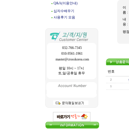
Q&A(이용안내)
이
십자수배우기
름 :
사용후기 모음
내
용 :
평
032-766-7345
010-9561-1961
master@crosskorea.com
평일 10시 ~ 17시
번호
토,일/공휴일 휴무
2
1