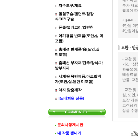
패키지상품
부가 재료
자수도구/재료
필요에 따
밀힐구슬/펜던트/참장
식/DIY구슬
-배송비-
4만원 미만
폰줄/열쇠고리/컵받침
4만원이상
아기용품 반제품(도안,실 미
포함)
홈패션 반제품/솜(도안,실
미포함)
- 교환 및
홈패션 부자재/단추/장식/가
기간 : 
방부자재
환불요청
배송료를
시계/원목반제품/아크릴액
반품, 교
자(도안,실,원단 미포함)
- 교환 및
액자 맞춤제작
실, 도안
[도매회원 전용]
포장 개봉
고객님의 
상품 수령
문의사항게시판
내 작품 뽐내기