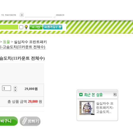
>
동물
>
실십자수 프린트패키
지-고슴도치(11카운트 전체수)
도치(11카운트 전체수)
29,000
원
총 상품 금액
29,000
원
실십자수 프
린트패키지-
고슴도치..