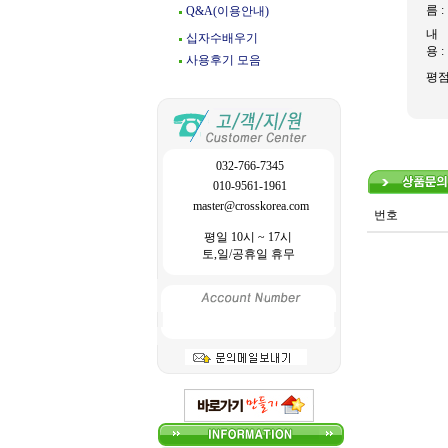
름 :
Q&A(이용안내)
내
십자수배우기
용 :
사용후기 모음
평
032-766-7345
010-9561-1961
master@crosskorea.com
번호
평일 10시 ~ 17시
토,일/공휴일 휴무