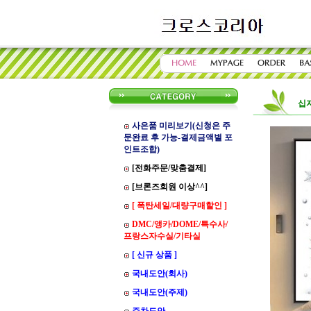
십
사은품 미리보기(신청은 주
문완료 후 가능-결제금액별 포
인트조합)
[전화주문/맞춤결제]
[브론즈회원 이상^^]
[ 폭탄세일/대량구매할인 ]
DMC/앵카/DOME/특수사/
프랑스자수실/기타실
[ 신규 상품 ]
국내도안(회사)
국내도안(주제)