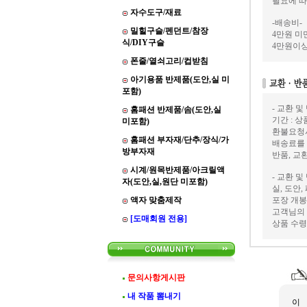
필요에 따
자수도구/재료
-배송비-
밀힐구슬/펜던트/참장
4만원 미만
식/DIY구슬
4만원이상
폰줄/열쇠고리/컵받침
아기용품 반제품(도안,실 미
포함)
- 교환 및
홈패션 반제품/솜(도안,실
기간 : 
미포함)
환불요청
홈패션 부자재/단추/장식/가
배송료를
방부자재
반품, 교
시계/원목반제품/아크릴액
- 교환 및
자(도안,실,원단 미포함)
실, 도안
액자 맞춤제작
포장 개봉
고객님의 
[도매회원 전용]
상품 수령
문의사항게시판
내 작품 뽐내기
이