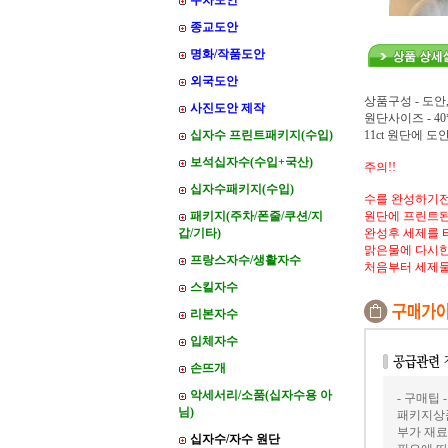
주차도안
종교도안
명화/작품도안
외국도안
상품구성 - 도안
사진도안 제작
원단사이즈 - 40*
십자수 프린트패키지(수입)
11ct 원단에 
보석십자수(수입+국산)
주의!!
십자수패키지(수입)
수를 완성하기전
패키지(주차/폰줄/쿠션/지
원단에 프린트된
갑/기타)
완성후 세제를 
맑은물에 다시한
프랑스자수/생활자수
처음부터 세제
스킬자수
리본자수
입체자수
손뜨개
악세서리/소품(십자수용 아
- 구매팁 -
님)
패키지상품
부가 재료
십자수/자수 원단