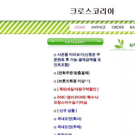
십
사은품 미리보기(신청은 주
문완료 후 가능-결제금액별 포
인트조합)
[전화주문/맞춤결제]
[브론즈회원 이상^^]
[ 폭탄세일/대량구매할인 ]
DMC/앵카/DOME/특수사/
프랑스자수실/기타실
[ 신규 상품 ]
국내도안(회사)
국내도안(주제)