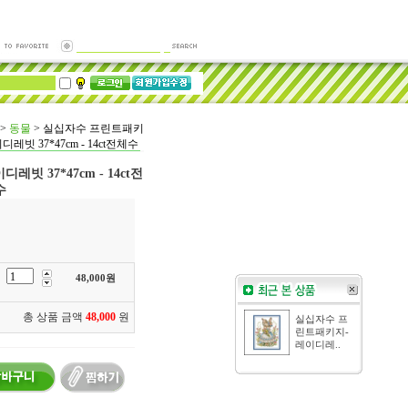
>
동물
>
실십자수 프린트패키
디레빗 37*47cm - 14ct전체수
 37*47cm - 14ct전
수
48,000
원
총 상품 금액
48,000
원
실십자수 프
린트패키지-
레이디레..