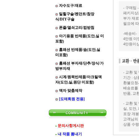
자수도구/재료
- 구매팁 -
패키지상품
밀힐구슬/펜던트/참장
부가 재료
식/DIY구슬
필요에 따
폰줄/열쇠고리/컵받침
-배송비-
아기용품 반제품(도안,실 미
4만원 미만
포함)
4만원이상
홈패션 반제품/솜(도안,실
미포함)
홈패션 부자재/단추/장식/가
방부자재
- 교환 및
시계/원목반제품/아크릴액
기간 : 
자(도안,실,원단 미포함)
환불요청
배송료를
액자 맞춤제작
반품, 교
[도매회원 전용]
- 교환 및
실, 도안
포장 개봉
고객님의 
상품 수령
문의사항게시판
내 작품 뽐내기