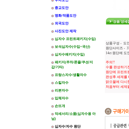
주차도안
종교도안
명화/작품도안
외국도안
사진도안 제작
십자수 프린트패키지(수입)
상품구성 - 도
보석십자수(수입+국산)
원단사이즈 - 37
14ct 원단에
십자수패키지(수입)
패키지(주차/폰줄/쿠션/지
주의!!
갑/기타)
수를 완성하기전
원단에 프린트
프랑스자수/생활자수
완성후 세제를
맑으물에 다시한
스킬자수
처음부터 세제
리본자수
입체자수
손뜨개
악세서리/소품(십자수용 아
님)
십자수/자수 원단