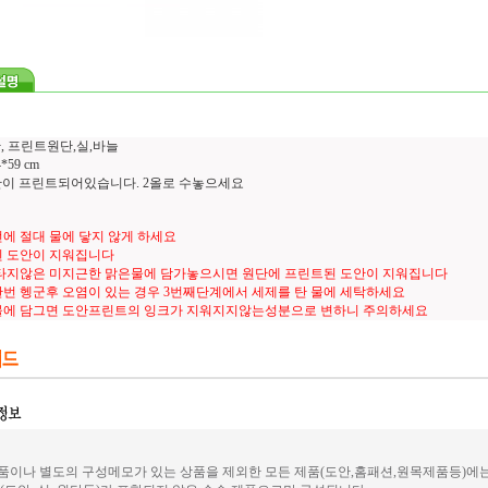
, 프린트원단,실,바늘
59 cm
도안이 프린트되어있습니다. 2올로 수놓으세요
에 절대 물에 닿지 않게 하세요
 도안이 지워집니다
타지않은 미지근한 맑은물에 담가놓으시면 원단에 프린트된 도안이 지워집니다
번 헹군후 오염이 있는 경우 3번째단계에서 세제를 탄 물에 세탁하세요
물에 담그면 도안프린트의 잉크가 지워지지않는성분으로 변하니 주의하세요
이나 별도의 구성메모가 있는 상품을 제외한 모든 제품(도안,홈패션,원목제품등)에