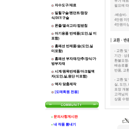
부가 재료
자수도구/재료
필요에 따
밀힐구슬/펜던트/참장
-배송비-
식/DIY구슬
4만원 미만
4만원이상
폰줄/열쇠고리/컵받침
아기용품 반제품(도안,실 미
포함)
홈패션 반제품/솜(도안,실
- 교환 및
미포함)
기간 : 
홈패션 부자재/단추/장식/가
환불요청
방부자재
배송료를
반품, 교
시계/원목반제품/아크릴액
자(도안,실,원단 미포함)
- 교환 및
액자 맞춤제작
실, 도안
포장 개봉
[도매회원 전용]
고객님의 
상품 수령
문의사항게시판
내 작품 뽐내기