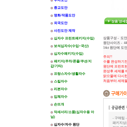
주차도안
종교도안
명화/작품도안
외국도안
사진도안 제작
상품구성 - 도안
십자수 프린트패키지(수입)
원단사이즈 - 44*
보석십자수(수입+국산)
14ct 원단에 
십자수패키지(수입)
주의!!
패키지(주차/폰줄/쿠션/지
수를 완성하기전
갑/기타)
원단에 프린트된
완성후 세제를 
프랑스자수/생활자수
맑으물에 다시한
처음부터 세제
스킬자수
리본자수
입체자수
손뜨개
악세서리/소품(십자수용 아
님)
- 구매팁 -
패키지상품
십자수/자수 원단