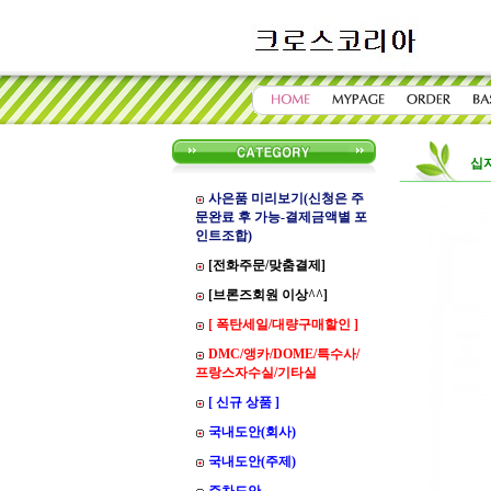
십
사은품 미리보기(신청은 주
문완료 후 가능-결제금액별 포
인트조합)
[전화주문/맞춤결제]
[브론즈회원 이상^^]
[ 폭탄세일/대량구매할인 ]
DMC/앵카/DOME/특수사/
프랑스자수실/기타실
[ 신규 상품 ]
국내도안(회사)
국내도안(주제)