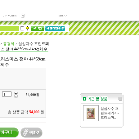
>
풍경화
>
실십자수 프린트패
전야 44*59cm -14ct전체수
스마스 전야 44*59cm
t전체수
54,000
원
실십자수 프
총 상품 금액
54,000
원
린트패키지-
크리스마..