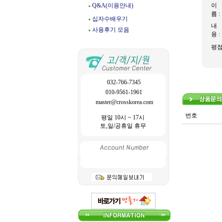
Q&A(이용안내)
이
름 :
십자수배우기
내
사용후기 모음
용 :
평
032-766-7345
010-9561-1961
master@crosskorea.com
번호
평일 10시 ~ 17시
토,일/공휴일 휴무