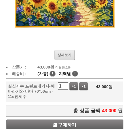
상세보기
상품가 :
43,000
원
적립금:1%
배송비 :
(차등)
!
지역별
!
실십자수 프린트패키지-해
43,000
원
+1
-1
바라기와 바다 70*50cm -
11c전체수
총 상품 금액
43,000
원
구매하기