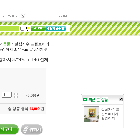
>
동물
>
실십자수 프린트패키
꽃강아지 37*47cm -14ct전체수
 37*47cm -14ct전체
48,000
원
총 상품 금액
48,000
원
실십자수 프
린트패키지-
꽃강아지..