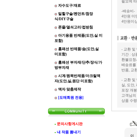
필요에 따
자수도구/재료
-배송비-
밀힐구슬/펜던트/참장
4만원 미만
식/DIY구슬
4만원이상
폰줄/열쇠고리/컵받침
아기용품 반제품(도안,실 미
포함)
홈패션 반제품/솜(도안,실
- 교환 및
미포함)
기간 : 
환불요청
홈패션 부자재/단추/장식/가
배송료를
방부자재
반품, 교
시계/원목반제품/아크릴액
- 교환 및
자(도안,실,원단 미포함)
실, 도안
액자 맞춤제작
포장 개봉
고객님의 
[도매회원 전용]
상품 수령
문의사항게시판
내 작품 뽐내기
이