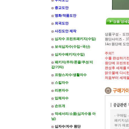
주차도안
종교도안
명화/작품도안
외국도안
사진도안 제작
상품구성 - 도안
십자수 프린트패키지(수입)
원단사이즈 - 37*
14ct 원단에 
보석십자수(수입+국산)
주의!!
십자수패키지(수입)
수를 완성하기전
패키지(주차/폰줄/쿠션/지
원단에 프린트된
갑/기타)
완성후 세제를 
맑으물에 다시한
프랑스자수/생활자수
처음부터 세제
스킬자수
리본자수
입체자수
손뜨개
악세서리/소품(십자수용 아
- 구매팁 -
님)
패키지상품
부가 재료
십자수/자수 원단