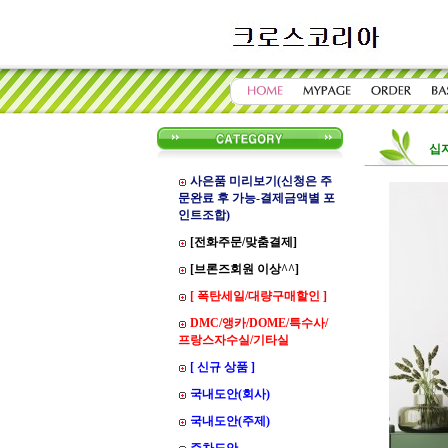
십
사은품 미리보기(신청은 주
문완료 후 가능-결제금액별 포
인트조합)
[전화주문/맞춤결제]
[브론즈회원 이상^^]
[ 폭탄세일/대량구매할인 ]
DMC/앵카/DOME/특수사/
프랑스자수실/기타실
[ 신규 상품 ]
국내도안(회사)
국내도안(주제)