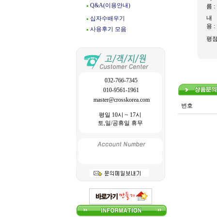
Q&A(이용안내)
름 :
내
십자수배우기
용 :
사용후기 모음
평
032-766-7345
010-9561-1961
master@crosskorea.com
번호
평일 10시 ~ 17시
토,일/공휴일 휴무