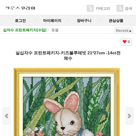
카테고리
검색
로그인
마이페이지
장바구니
관심상품
십자수 프린트패키지(수입)
동물
Recent
0
실십자수 프린트패키지-키즈블루래빗 21*27cm -14ct전
체수