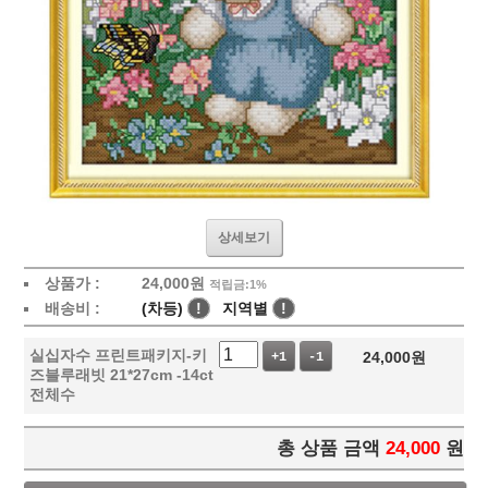
상세보기
상품가 :
24,000
원
적립금:1%
배송비 :
(차등)
!
지역별
!
실십자수 프린트패키지-키
24,000
원
+1
-1
즈블루래빗 21*27cm -14ct
전체수
총 상품 금액
24,000
원