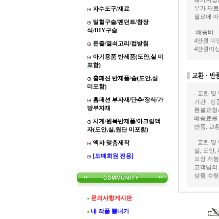
패키지상품
부가 재료
자수도구/재료
필요에 따
밀힐구슬/펜던트/참장
식/DIY구슬
-배송비-
4만원 미만
폰줄/열쇠고리/컵받침
4만원이상
아기용품 반제품(도안,실 미
포함)
홈패션 반제품/솜(도안,실
미포함)
- 교환 및
홈패션 부자재/단추/장식/가
기간 : 
방부자재
환불요청
배송료를
시계/원목반제품/아크릴액
반품, 교
자(도안,실,원단 미포함)
- 교환 및
액자 맞춤제작
실, 도안
[도매회원 전용]
포장 개봉
고객님의 
상품 수령
문의사항게시판
내 작품 뽐내기