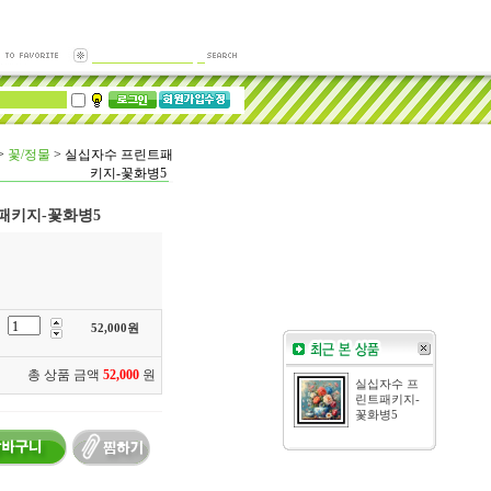
>
꽃/정물
>
실십자수 프린트패
키지-꽃화병5
패키지-꽃화병5
52,000
원
총 상품 금액
52,000
원
실십자수 프
린트패키지-
꽃화병5