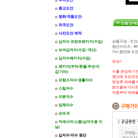
주차도안
종교도안
명화/작품도안
외국도안
사진도안 제작
상품구성 - 도안
십자수 프린트패키지(수입)
원단사이즈 - 80*
보석십자수(수입+국산)
11ct 원단에 
십자수패키지(수입)
주의!!
패키지(주차/폰줄/쿠션/지
수를 완성하기전
갑/기타)
원단에 프린트된
프랑스자수/생활자수
완성후 세제를 
맑으물에 다시한
스킬자수
처음부터 세제
리본자수
입체자수
손뜨개
악세서리/소품(십자수용 아
님)
- 구매팁 -
십자수/자수 원단