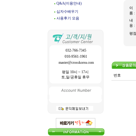
Q&A(이용안내)
이
십자수배우기
름 :
사용후기 모음
내
용 :
평
032-766-7345
010-9561-1961
master@crosskorea.com
평일 10시 ~ 17시
번호
토,일/공휴일 휴무