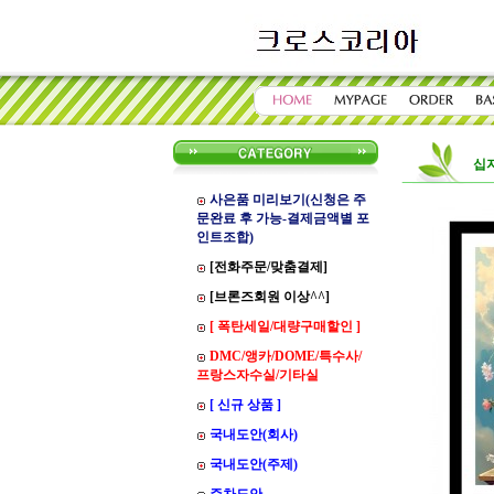
십
사은품 미리보기(신청은 주
문완료 후 가능-결제금액별 포
인트조합)
[전화주문/맞춤결제]
[브론즈회원 이상^^]
[ 폭탄세일/대량구매할인 ]
DMC/앵카/DOME/특수사/
프랑스자수실/기타실
[ 신규 상품 ]
국내도안(회사)
국내도안(주제)