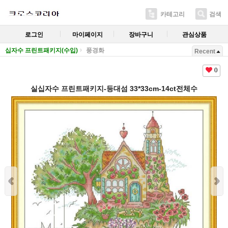
카테고리
검색
로그인
마이페이지
장바구니
관심상품
십자수 프린트패키지(수입)
풍경화
Recent
0
실십자수 프린트패키지-등대섬 33*33cm-14ct전체수