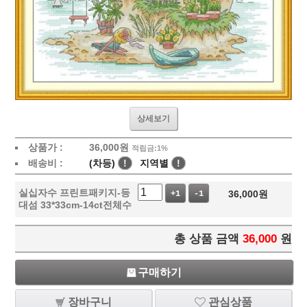
상세보기
상품가 :
36,000
원
적립금:1%
배송비 :
(차등)
!
지역별
!
실십자수 프린트패키지-등
36,000
원
+1
-1
대섬 33*33cm-14ct전체수
총 상품 금액
36,000
원
구매하기
장바구니
관심상품