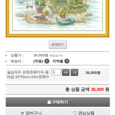
상세보기
상품가 :
36,000
원
적립금:1%
배송비 :
(차등)
!
지역별
!
실십자수 프린트패키지-등
36,000
원
+1
-1
대섬 33*33cm-14ct전체수
총 상품 금액
36,000
원
구매하기
장바구니
관심상품