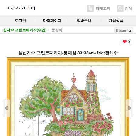
카테고리
검색
로그인
마이페이지
장바구니
관심상품
십자수 프린트패키지(수입)
풍경화
Recent
0
실십자수 프린트패키지-등대섬 33*33cm-14ct전체수