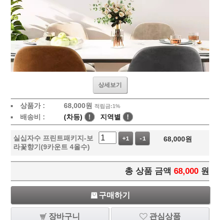
상세보기
상품가 :
68,000
원
적립금:1%
배송비 :
(차등)
!
지역별
!
실십자수 프린트패키지-보
68,000
원
+1
-1
라꽃향기(9카운트 4올수)
총 상품 금액
68,000
원
구매하기
장바구니
관심상품