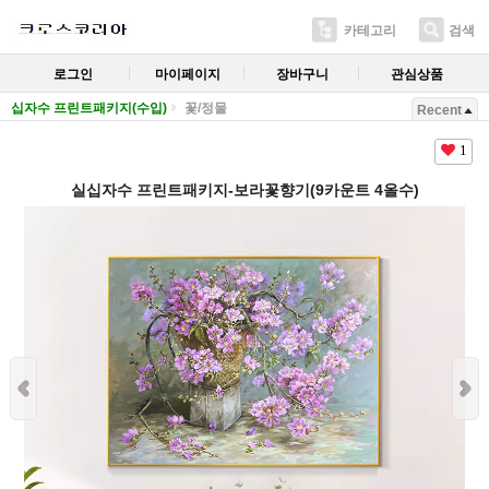
카테고리
검색
로그인
마이페이지
장바구니
관심상품
십자수 프린트패키지(수입)
꽃/정물
Recent
1
실십자수 프린트패키지-보라꽃향기(9카운트 4올수)