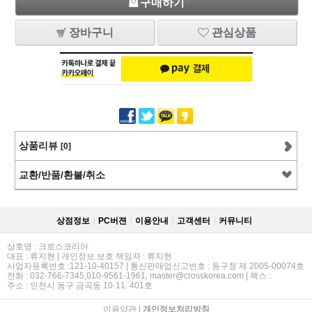
구매하기
장바구니
관심상품
상품리뷰
[0]
교환/반품/환불/취소
상점정보
PC버젼
이용안내
고객센터
커뮤니티
상호명 : 크로스코리아
대표 : 류지현 | 개인정보 보호 책임자 : 류지현
사업자등록번호 :121-10-40157 | 통신판매업신고번호 : 동구청 제 2005-00074호
전화 : 032-766-7345,010-9561-1961, master@crosskorea.com | 팩스 :
주소 : 인천시 동구 금곡동 10-11. 401호
이용약관
|
개인정보처리방침