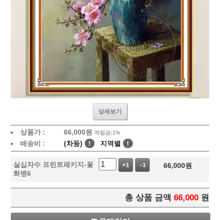
상세보기
상품가 :
66,000
원
적립금:1%
배송비 :
(차등)
!
지역별
!
실십자수 프린트패키지-꽃
66,000
원
+1
-1
화병6
총 상품 금액
66,000
원