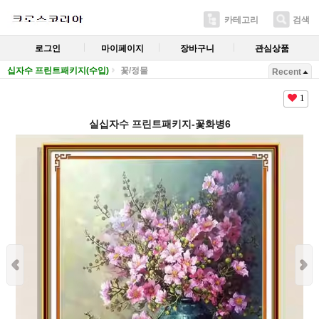
카테고리
검색
로그인
마이페이지
장바구니
관심상품
십자수 프린트패키지(수입)
꽃/정물
Recent
1
실십자수 프린트패키지-꽃화병6