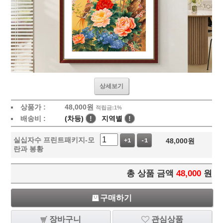
상세보기
상품가 :
48,000
원
적립금:1%
배송비 :
(차등)
!
지역별
!
실십자수 프린트패키지-모
48,000
원
+1
-1
란과 봉황
총 상품 금액
48,000
원
구매하기
장바구니
관심상품