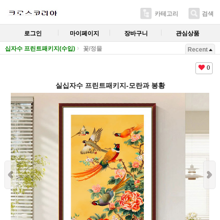
카테고리
검색
로그인
마이페이지
장바구니
관심상품
십자수 프린트패키지(수입)
꽃/정물
Recent
0
실십자수 프린트패키지-모란과 봉황