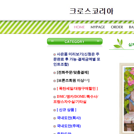
십
사은품 미리보기(신청은 주
문완료 후 가능-결제금액별 포
인트조합)
[전화주문/맞춤결제]
[브론즈회원 이상^^]
[ 폭탄세일/대량구매할인 ]
DMC/앵카/DOME/특수사/
프랑스자수실/기타실
[ 신규 상품 ]
국내도안(회사)
국내도안(주제)