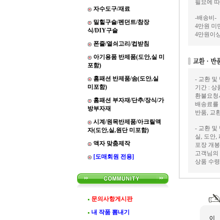
필요에 따
자수도구/재료
-배송비-
밀힐구슬/펜던트/참장
4만원 미만
식/DIY구슬
4만원이상
폰줄/열쇠고리/컵받침
아기용품 반제품(도안,실 미
포함)
홈패션 반제품/솜(도안,실
- 교환 및
미포함)
기간 : 
환불요청
홈패션 부자재/단추/장식/가
배송료를
방부자재
반품, 교
시계/원목반제품/아크릴액
- 교환 및
자(도안,실,원단 미포함)
실, 도안
액자 맞춤제작
포장 개봉
고객님의 
[도매회원 전용]
상품 수령
문의사항게시판
내 작품 뽐내기
이