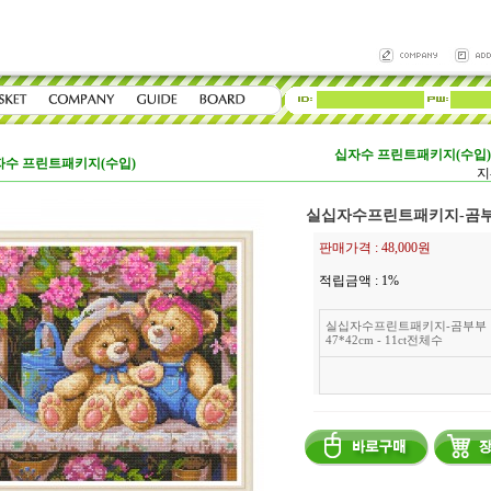
십자수 프린트패키지(수입)
자수 프린트패키지(수입)
지
실십자수프린트패키지-곰부부 4
판매가격 :
48,000원
적립금액 :
1%
실십자수프린트패키지-곰부부
47*42cm - 11ct전체수