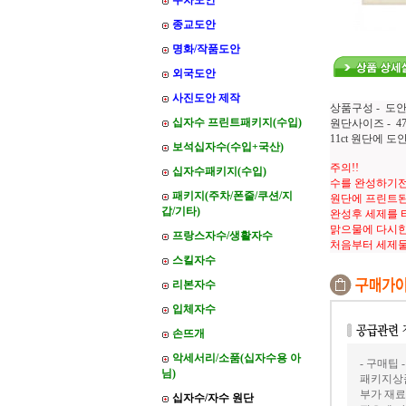
주차도안
종교도안
명화/작품도안
외국도안
사진도안 제작
상품구성 - 도안
십자수 프린트패키지(수입)
원단사이즈 - 47*
11ct 원단에 
보석십자수(수입+국산)
주의!!
십자수패키지(수입)
수를 완성하기전
패키지(주차/폰줄/쿠션/지
원단에 프린트된
갑/기타)
완성후 세제를 
맑으물에 다시한
프랑스자수/생활자수
처음부터 세제
스킬자수
리본자수
입체자수
손뜨개
악세서리/소품(십자수용 아
- 구매팁 -
님)
패키지상품
부가 재료
십자수/자수 원단