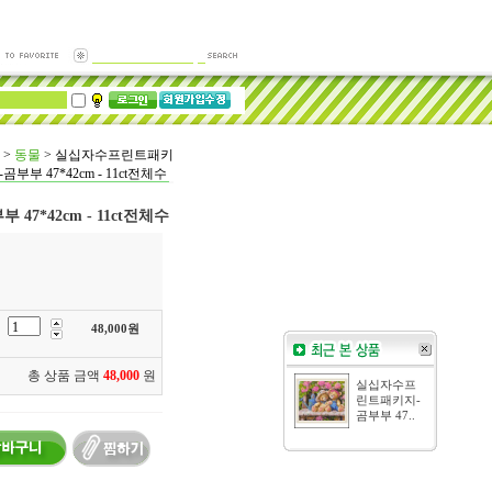
>
동물
>
실십자수프린트패키
-곰부부 47*42cm - 11ct전체수
7*42cm - 11ct전체수
48,000
원
총 상품 금액
48,000
원
실십자수프
린트패키지-
곰부부 47..