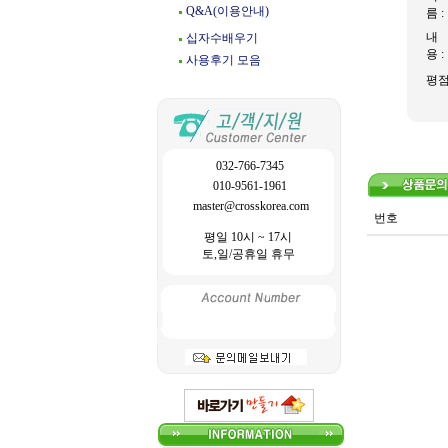
Q&A(이용안내)
름 :
내
십자수배우기
용 :
사용후기 모음
평
032-766-7345
010-9561-1961
master@crosskorea.com
번호
평일 10시 ~ 17시
토,일/공휴일 휴무