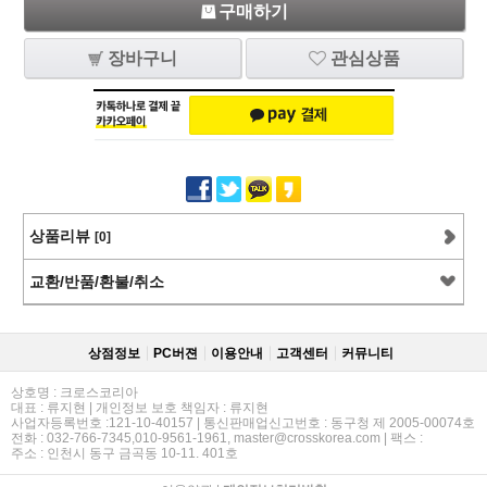
구매하기
장바구니
관심상품
상품리뷰
[0]
교환/반품/환불/취소
상점정보
PC버젼
이용안내
고객센터
커뮤니티
상호명 : 크로스코리아
대표 : 류지현 | 개인정보 보호 책임자 : 류지현
사업자등록번호 :121-10-40157 | 통신판매업신고번호 : 동구청 제 2005-00074호
전화 : 032-766-7345,010-9561-1961, master@crosskorea.com | 팩스 :
주소 : 인천시 동구 금곡동 10-11. 401호