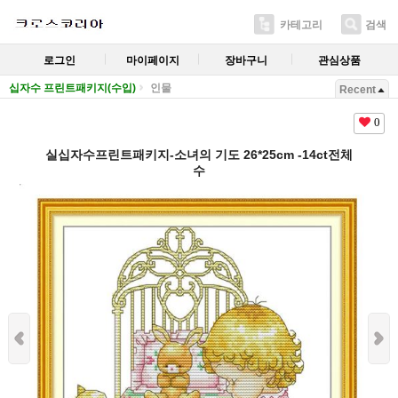
카테고리
검색
로그인
마이페이지
장바구니
관심상품
십자수 프린트패키지(수입)
인물
Recent
0
실십자수프린트패키지-소녀의 기도 26*25cm -14ct전체
수