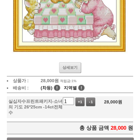
상세보기
상품가 :
28,000
원
적립금:1%
배송비 :
(차등)
!
지역별
!
실십자수프린트패키지-소녀
28,000
원
+1
-1
의 기도 26*25cm -14ct전체
수
총 상품 금액
28,000
원