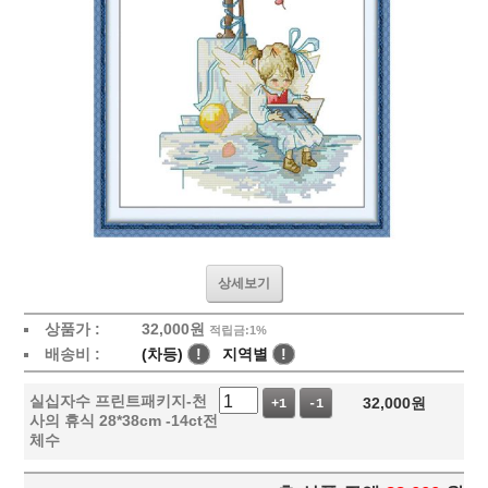
상세보기
상품가 :
32,000
원
적립금:1%
배송비 :
(차등)
!
지역별
!
실십자수 프린트패키지-천
32,000
원
+1
-1
사의 휴식 28*38cm -14ct전
체수