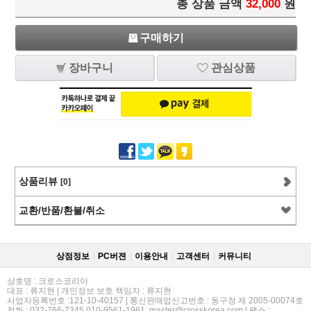
총 상품 금액
32,000
원
구매하기
장바구니
관심상품
상품리뷰
[0]
교환/반품/환불/취소
상점정보
PC버젼
이용안내
고객센터
커뮤니티
상호명 : 크로스코리아
대표 : 류지현 | 개인정보 보호 책임자 : 류지현
사업자등록번호 :121-10-40157 | 통신판매업신고번호 : 동구청 제 2005-00074호
전화 : 032-766-7345,010-9561-1961, master@crosskorea.com | 팩스 :