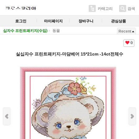
카테고리
검색
로그인
마이페이지
장바구니
관심상품
십자수 프린트패키지(수입)
동물
Recent
0
실십자수 프린트패키지-마담베어 15*21cm -14ct전체수