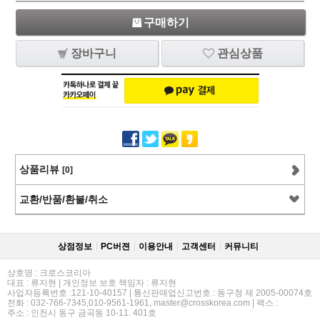
구매하기
장바구니
관심상품
상품리뷰
[0]
교환/반품/환불/취소
상점정보
PC버젼
이용안내
고객센터
커뮤니티
상호명 : 크로스코리아
대표 : 류지현 | 개인정보 보호 책임자 : 류지현
사업자등록번호 :121-10-40157 | 통신판매업신고번호 : 동구청 제 2005-00074호
전화 : 032-766-7345,010-9561-1961, master@crosskorea.com | 팩스 :
주소 : 인천시 동구 금곡동 10-11. 401호