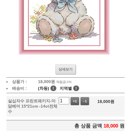
상세보기
상품가 :
18,000
원
적립금:1%
배송비 :
(차등)
!
지역별
!
실십자수 프린트패키지-마
18,000
원
+1
-1
담베어 15*21cm -14ct전체
수
총 상품 금액
18,000
원