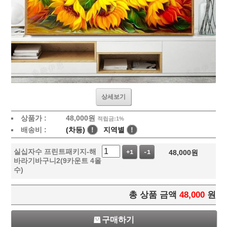
상세보기
상품가 :
48,000
원
적립금:1%
배송비 :
(차등)
!
지역별
!
실십자수 프린트패키지-해
48,000
원
+1
-1
바라기바구니2(9카운트 4올
수)
총 상품 금액
48,000
원
구매하기