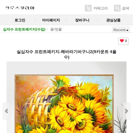
카테고리
검색
로그인
마이페이지
장바구니
관심상품
십자수 프린트패키지(수입)
꽃/정물
Recent
0
실십자수 프린트패키지-해바라기바구니2(9카운트 4올
수)