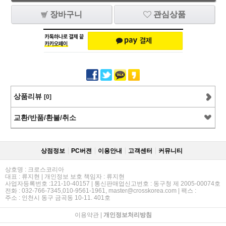
장바구니
관심상품
상품리뷰
[0]
교환/반품/환불/취소
상점정보
PC버젼
이용안내
고객센터
커뮤니티
상호명 : 크로스코리아
대표 : 류지현 | 개인정보 보호 책임자 : 류지현
사업자등록번호 :121-10-40157 | 통신판매업신고번호 : 동구청 제 2005-00074호
전화 : 032-766-7345,010-9561-1961, master@crosskorea.com | 팩스 :
주소 : 인천시 동구 금곡동 10-11. 401호
이용약관
|
개인정보처리방침