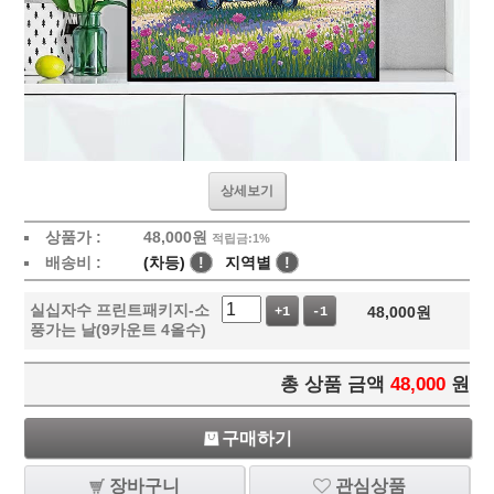
상세보기
상품가 :
48,000
원
적립금:1%
배송비 :
(차등)
!
지역별
!
실십자수 프린트패키지-소
48,000
원
+1
-1
풍가는 날(9카운트 4올수)
총 상품 금액
48,000
원
구매하기
장바구니
관심상품