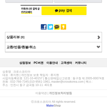
상품리뷰
[0]
교환/반품/환불/취소
상점정보
PC버젼
이용안내
고객센터
커뮤니티
상호명 : 크로스코리아
대표 : 류지현 | 개인정보 보호 책임자 : 류지현
사업자등록번호 :121-10-40157 | 통신판매업신고번호 : 동구청 제 2005-00074호
전화 : 032-766-7345,010-9561-1961, master@crosskorea.com | 팩스 :
주소 : 인천시 동구 금곡동 10-11. 401호
이용약관
|
개인정보처리방침
ⓒ크로스코리아 All rights reserved.
Make
Shop