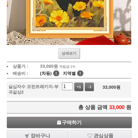
상세보기
상품가 :
33,000
원
적립금:1%
배송비 :
(차등)
!
지역별
!
실십자수 프린트패키지-부
33,000
원
+1
-1
귀길상2
총 상품 금액
33,000
원
구매하기
장바구니
관심상품