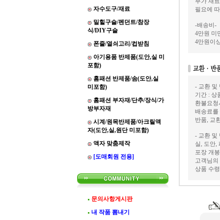
부가 재료
자수도구/재료
필요에 따
밀힐구슬/펜던트/참장
-배송비-
식/DIY구슬
4만원 미만
4만원이상
폰줄/열쇠고리/컵받침
아기용품 반제품(도안,실 미
포함)
홈패션 반제품/솜(도안,실
- 교환 및
미포함)
기간 : 
홈패션 부자재/단추/장식/가
환불요청
방부자재
배송료를
반품, 교
시계/원목반제품/아크릴액
자(도안,실,원단 미포함)
- 교환 및
액자 맞춤제작
실, 도안
포장 개봉
[도매회원 전용]
고객님의 
상품 수령
문의사항게시판
내 작품 뽐내기