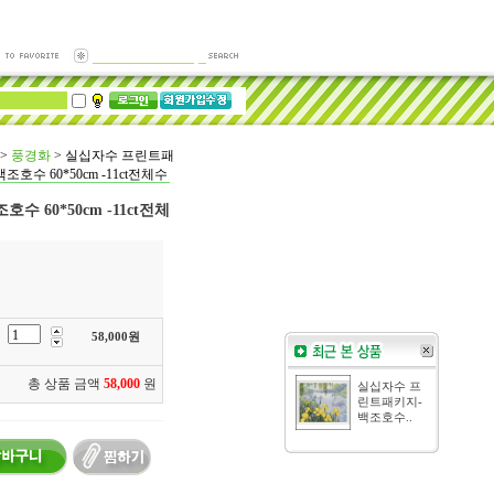
>
풍경화
>
실십자수 프린트패
조호수 60*50cm -11ct전체수
 60*50cm -11ct전체
58,000
원
총 상품 금액
58,000
원
실십자수 프
린트패키지-
백조호수..