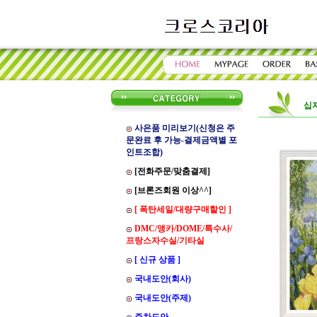
십
사은품 미리보기(신청은 주
문완료 후 가능-결제금액별 포
인트조합)
[전화주문/맞춤결제]
[브론즈회원 이상^^]
[ 폭탄세일/대량구매할인 ]
DMC/앵카/DOME/특수사/
프랑스자수실/기타실
[ 신규 상품 ]
국내도안(회사)
국내도안(주제)