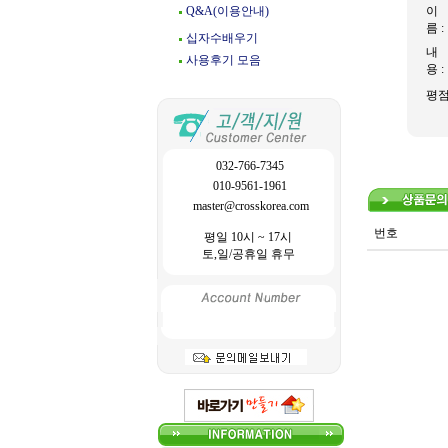
Q&A(이용안내)
이
름 :
십자수배우기
내
사용후기 모음
용 :
평
032-766-7345
010-9561-1961
master@crosskorea.com
번호
평일 10시 ~ 17시
토,일/공휴일 휴무