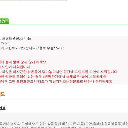
, 프린트원단,실,바늘
50 cm
도안이 프린트되어있습니다. 3올로 수놓으세요
에 절대 물에 닿지 않게 하세요
 도안이 지워집니다
타지않은 미지근한 맑은물에 담가놓으시면 원단에 프린트된 도안이 지워집니다
번 헹군후 오염이 있는 경우 3번째단계에서 세제를 탄 물에 세탁하세요
물에 담그면 도안프린트의 잉크가 지워지지않는성분으로 변하니 주의하세요
이나 별도의 구성메모가 있는 상품을 제외한 모든 제품(도안,홈패션,원목제품등)에