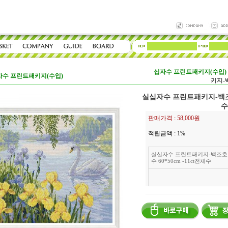
십자수 프린트패키지(수입)
자수 프린트패키지(수입)
키지-백
실십자수 프린트패키지-백조호수
수
판매가격 :
58,000원
적립금액 :
1%
실십자수 프린트패키지-백조호
수 60*50cm -11ct전체수