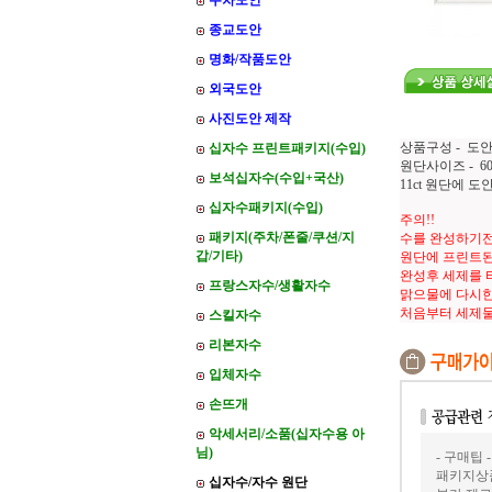
주차도안
종교도안
명화/작품도안
외국도안
사진도안 제작
상품구성 - 도안
십자수 프린트패키지(수입)
원단사이즈 - 60*
보석십자수(수입+국산)
11ct 원단에 
십자수패키지(수입)
주의!!
패키지(주차/폰줄/쿠션/지
수를 완성하기전
갑/기타)
원단에 프린트된
완성후 세제를 
프랑스자수/생활자수
맑으물에 다시한
처음부터 세제
스킬자수
리본자수
입체자수
손뜨개
악세서리/소품(십자수용 아
님)
- 구매팁 -
패키지상품
십자수/자수 원단