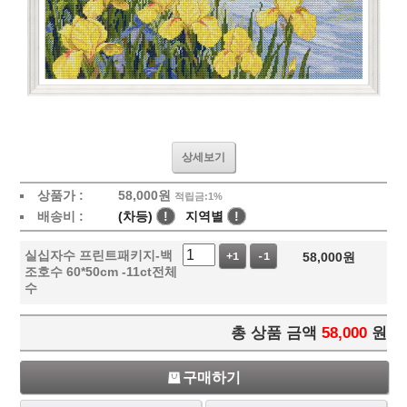
상세보기
상품가 :
58,000
원
적립금:1%
배송비 :
(차등)
!
지역별
!
실십자수 프린트패키지-백
58,000
원
+1
-1
조호수 60*50cm -11ct전체
수
총 상품 금액
58,000
원
구매하기