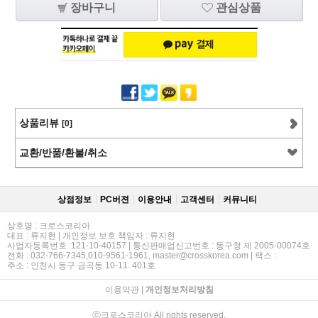
장바구니
관심상품
상품리뷰
[0]
교환/반품/환불/취소
상점정보
PC버젼
이용안내
고객센터
커뮤니티
상호명 : 크로스코리아
대표 : 류지현 | 개인정보 보호 책임자 : 류지현
사업자등록번호 :121-10-40157 | 통신판매업신고번호 : 동구청 제 2005-00074호
전화 : 032-766-7345,010-9561-1961, master@crosskorea.com | 팩스 :
주소 : 인천시 동구 금곡동 10-11. 401호
이용약관
|
개인정보처리방침
ⓒ크로스코리아 All rights reserved.