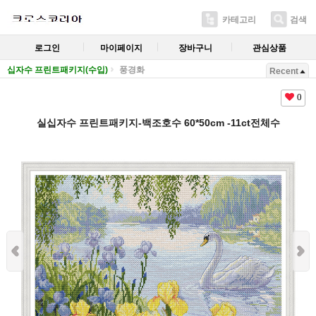
카테고리
검색
로그인
마이페이지
장바구니
관심상품
십자수 프린트패키지(수입)
풍경화
Recent
0
실십자수 프린트패키지-백조호수 60*50cm -11ct전체수