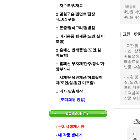
자수도구/재료
-배송비-
4만원 미만
밀힐구슬/펜던트/참장
4만원이상
식/DIY구슬
폰줄/열쇠고리/컵받침
아기용품 반제품(도안,실 미
포함)
- 교환 및
홈패션 반제품/솜(도안,실
기간 : 
미포함)
환불요청
배송료를
홈패션 부자재/단추/장식/가
반품, 교
방부자재
- 교환 및
시계/원목반제품/아크릴액
실, 도안
자(도안,실,원단 미포함)
포장 개봉
액자 맞춤제작
고객님의 
상품 수령
[도매회원 전용]
문의사항게시판
이
내 작품 뽐내기
름 :