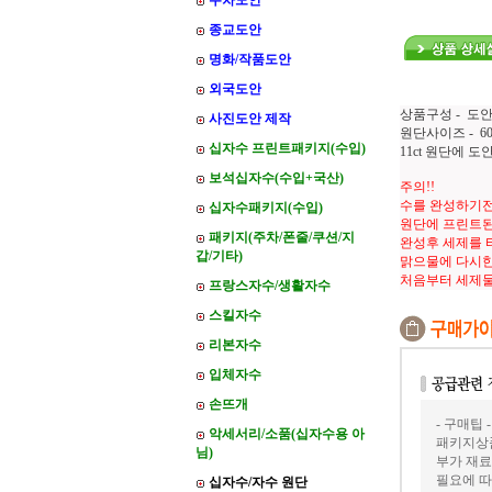
주차도안
종교도안
명화/작품도안
외국도안
상품구성 - 도안
사진도안 제작
원단사이즈 - 60
십자수 프린트패키지(수입)
11ct 원단에 
보석십자수(수입+국산)
주의!!
수를 완성하기전
십자수패키지(수입)
원단에 프린트된
패키지(주차/폰줄/쿠션/지
완성후 세제를 
갑/기타)
맑으물에 다시한
처음부터 세제
프랑스자수/생활자수
스킬자수
리본자수
입체자수
손뜨개
- 구매팁 -
악세서리/소품(십자수용 아
패키지상품
님)
부가 재료
필요에 따
십자수/자수 원단