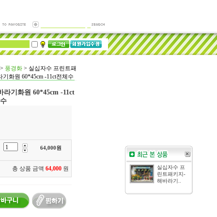
>
풍경화
>
실십자수 프린트패
화원 60*45cm -11ct전체수
화원 60*45cm -11ct
수
64,000
원
실십자수 프
총 상품 금액
64,000
원
린트패키지-
해바라기..