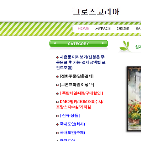
십
사은품 미리보기(신청은 주
문완료 후 가능-결제금액별 포
인트조합)
[전화주문/맞춤결제]
[브론즈회원 이상^^]
[ 폭탄세일/대량구매할인 ]
DMC/앵카/DOME/특수사/
프랑스자수실/기타실
[ 신규 상품 ]
국내도안(회사)
국내도안(주제)