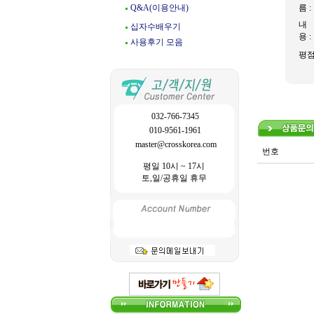
Q&A(이용안내)
름 :
내
십자수배우기
용 :
사용후기 모음
평
032-766-7345
010-9561-1961
master@crosskorea.com
번호
평일 10시 ~ 17시
토,일/공휴일 휴무