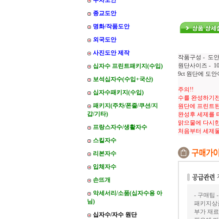
주차도안
종교도안
명화/작품도안
외국도안
사진도안 제작
작품구성 - 도안
원단사이즈 - 100
십자수 프린트패키지(수입)
9ct 원단에 
보석십자수(수입+국산)
주의!!
십자수패키지(수입)
수를 완성하기전
패키지(주차/폰줄/쿠션/지
원단에 프린트된
갑/기타)
완성후 세제를 
맑으물에 다시한
프랑스자수/생활자수
처음부터 세제
스킬자수
리본자수
입체자수
손뜨개
악세서리/소품(십자수용 아
- 구매팁 -
님)
패키지상품
부가 재료
십자수/자수 원단