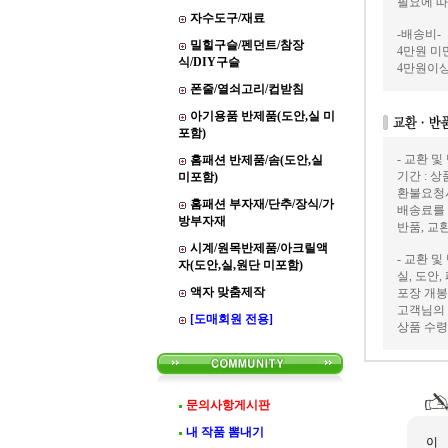
필요에 따
자수도구/재료
-배송비-
밀힐구슬/펜던트/참장
4만원 미만
식/DIY구슬
4만원이상
폰줄/열쇠고리/컵받침
아기용품 반제품(도안,실 미
포함)
- 교환 및
홈패션 반제품/솜(도안,실
기간 : 
미포함)
환불요청
홈패션 부자재/단추/장식/가
배송료를
방부자재
반품, 교
시계/원목반제품/아크릴액
- 교환 및
자(도안,실,원단 미포함)
실, 도안
액자 맞춤제작
포장 개봉
고객님의 
[도매회원 전용]
상품 수령
문의사항게시판
내 작품 뽐내기
이