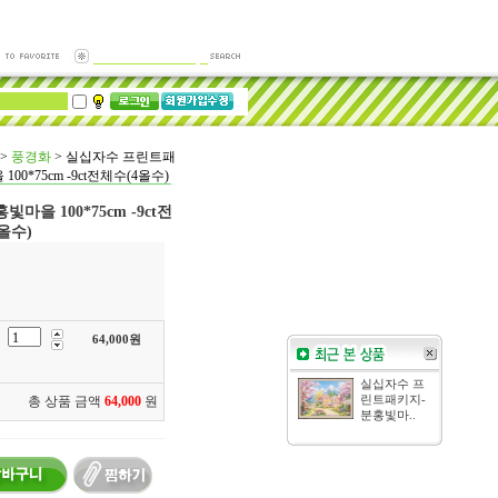
>
풍경화
>
실십자수 프린트패
00*75cm -9ct전체수(4올수)
을 100*75cm -9ct전
올수)
64,000
원
실십자수 프
총 상품 금액
64,000
원
린트패키지-
분홍빛마..