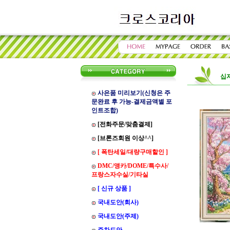
십
사은품 미리보기(신청은 주
문완료 후 가능-결제금액별 포
인트조합)
[전화주문/맞춤결제]
[브론즈회원 이상^^]
[ 폭탄세일/대량구매할인 ]
DMC/앵카/DOME/특수사/
프랑스자수실/기타실
[ 신규 상품 ]
국내도안(회사)
국내도안(주제)