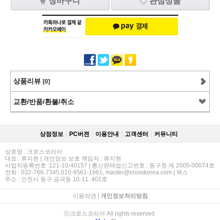
장바구니
관심상품
상품리뷰
[0]
교환/반품/환불/취소
상점정보
PC버젼
이용안내
고객센터
커뮤니티
상호명 : 크로스코리아
대표 : 류지현 | 개인정보 보호 책임자 : 류지현
사업자등록번호 :121-10-40157 | 통신판매업신고번호 : 동구청 제 2005-00074호
전화 : 032-766-7345,010-9561-1961, master@crosskorea.com | 팩스 :
주소 : 인천시 동구 금곡동 10-11. 401호
이용약관
|
개인정보처리방침
ⓒ크로스코리아 All rights reserved.