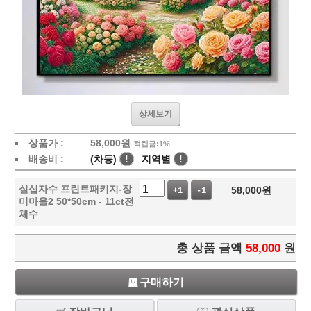
상세보기
상품가 :
58,000
원
적립금:1%
배송비 :
(차등)
!
지역별
!
실십자수 프린트패키지-장
58,000
원
+1
-1
미마을2 50*50cm - 11ct전
체수
총 상품 금액
58,000
원
구매하기