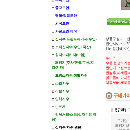
주차도안
종교도안
명화/작품도안
외국도안
사진도안 제작
상품구성 - 도안
십자수 프린트패키지(수입)
원단사이즈 - 50*
보석십자수(수입+국산)
11ct 원단에 
십자수패키지(수입)
주의!!
패키지(주차/폰줄/쿠션/지
수를 완성하기전
갑/기타)
원단에 프린트된
완성후 세제를 
프랑스자수/생활자수
맑으물에 다시한
처음부터 세제
스킬자수
리본자수
입체자수
손뜨개
악세서리/소품(십자수용 아
님)
- 구매팁 -
패키지상품
십자수/자수 원단