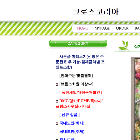
십
사은품 미리보기(신청은 주
문완료 후 가능-결제금액별 포
인트조합)
[전화주문/맞춤결제]
[브론즈회원 이상^^]
[ 폭탄세일/대량구매할인 ]
DMC/앵카/DOME/특수사/
프랑스자수실/기타실
[ 신규 상품 ]
국내도안(회사)
국내도안(주제)