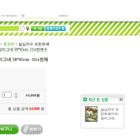
>
풍경화
>
실십자수 프린트패
미그네 50*65cm -11ct전체수
 50*65cm -11ct전체
64,000
원
총 상품 금액
64,000
원
실십자수 프
린트패키지-
장미그네..