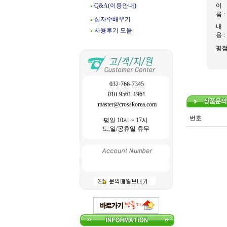
Q&A(이용안내)
이
름 :
십자수배우기
내
사용후기 모음
용 :
평
032-766-7345
010-9561-1961
master@crosskorea.com
번호
평일 10시 ~ 17시
토,일/공휴일 휴무