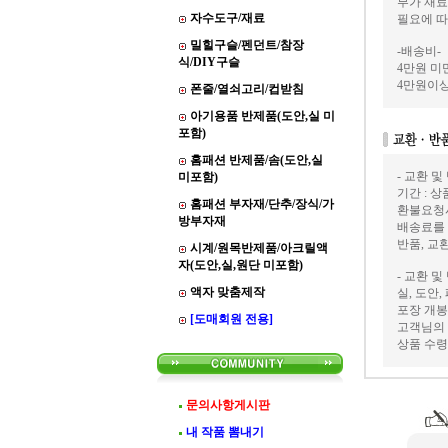
부가 재료
자수도구/재료
필요에 따
밀힐구슬/펜던트/참장
-배송비-
식/DIY구슬
4만원 미만
4만원이상
폰줄/열쇠고리/컵받침
아기용품 반제품(도안,실 미
포함)
홈패션 반제품/솜(도안,실
- 교환 및
미포함)
기간 : 
홈패션 부자재/단추/장식/가
환불요청
방부자재
배송료를
반품, 교
시계/원목반제품/아크릴액
자(도안,실,원단 미포함)
- 교환 및
액자 맞춤제작
실, 도안
포장 개봉
[도매회원 전용]
고객님의 
상품 수령
문의사항게시판
내 작품 뽐내기