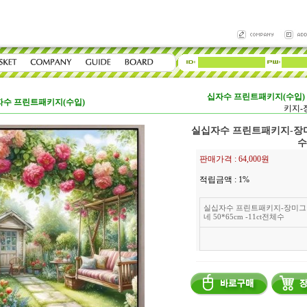
십자수 프린트패키지(수입)
자수 프린트패키지(수입)
키지-장
실십자수 프린트패키지-장미그네
수
판매가격 :
64,000원
적립금액 :
1%
실십자수 프린트패키지-장미그
네 50*65cm -11ct전체수