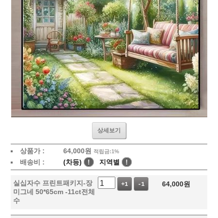
상세보기
상품가 :
64,000
원
적립금:1%
배송비 :
(차등)
!
지역별
!
실십자수 프린트패키지-장
64,000
원
+1
-1
미그네 50*65cm -11ct전체
수