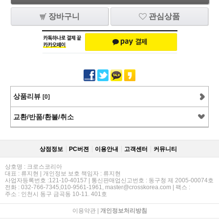
장바구니
관심상품
상품리뷰
[0]
교환/반품/환불/취소
상점정보
PC버젼
이용안내
고객센터
커뮤니티
상호명 : 크로스코리아
대표 : 류지현 | 개인정보 보호 책임자 : 류지현
사업자등록번호 :121-10-40157 | 통신판매업신고번호 : 동구청 제 2005-00074호
전화 : 032-766-7345,010-9561-1961, master@crosskorea.com | 팩스 :
주소 : 인천시 동구 금곡동 10-11. 401호
이용약관
|
개인정보처리방침