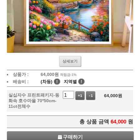
상세보기
상품가 :
64,000
원
적립금:1%
배송비 :
(차등)
!
지역별
!
실십자수 프린트패키지-동
64,000
원
+1
-1
화속 호수마을 70*50cm-
11ct전체수
총 상품 금액
64,000
원
구매하기