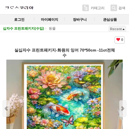
카테고리
검색
로그인
마이페이지
장바구니
관심상품
십자수 프린트패키지(수입)
동물
Recent
0
실십자수 프린트패키지-화원의 잉어 70*50cm -11ct전체
수