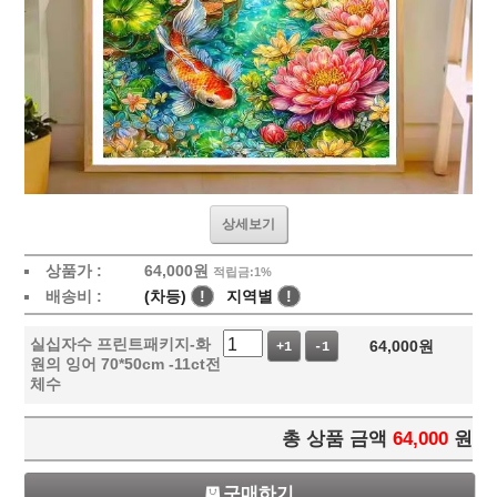
상세보기
상품가 :
64,000
원
적립금:1%
배송비 :
(차등)
!
지역별
!
실십자수 프린트패키지-화
64,000
원
+1
-1
원의 잉어 70*50cm -11ct전
체수
총 상품 금액
64,000
원
구매하기