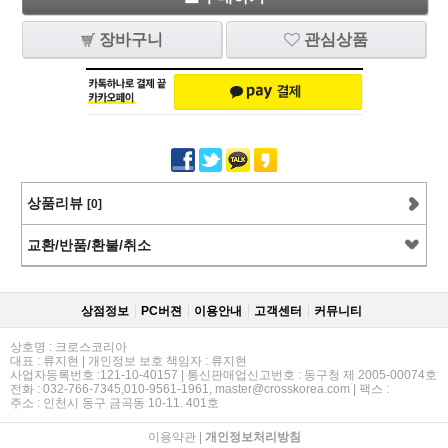
장바구니
관심상품
상품리뷰
[0]
교환/반품/환불/취소
상점정보
PC버젼
이용안내
고객센터
커뮤니티
상호명 : 크로스코리아
대표 : 류지현 | 개인정보 보호 책임자 : 류지현
사업자등록번호 :121-10-40157 | 통신판매업신고번호 : 동구청 제 2005-00074호
전화 : 032-766-7345,010-9561-1961, master@crosskorea.com | 팩스 :
주소 : 인천시 동구 금곡동 10-11. 401호
이용약관
|
개인정보처리방침