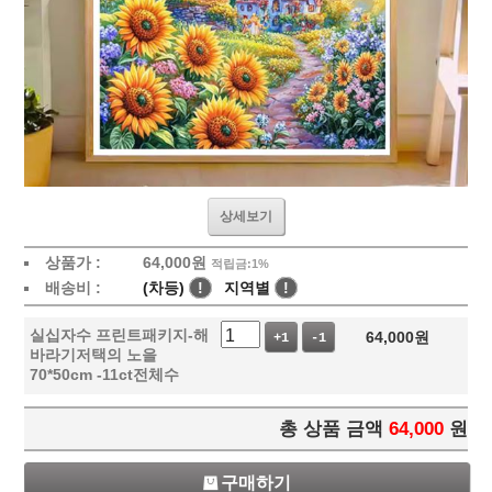
상세보기
상품가 :
64,000
원
적립금:1%
배송비 :
(차등)
!
지역별
!
실십자수 프린트패키지-해
64,000
원
+1
-1
바라기저택의 노을
70*50cm -11ct전체수
총 상품 금액
64,000
원
구매하기