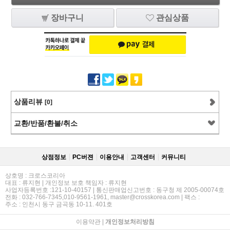
장바구니
관심상품
상품리뷰
[0]
교환/반품/환불/취소
상점정보
PC버젼
이용안내
고객센터
커뮤니티
상호명 : 크로스코리아
대표 : 류지현 | 개인정보 보호 책임자 : 류지현
사업자등록번호 :121-10-40157 | 통신판매업신고번호 : 동구청 제 2005-00074호
전화 : 032-766-7345,010-9561-1961, master@crosskorea.com | 팩스 :
주소 : 인천시 동구 금곡동 10-11. 401호
이용약관
|
개인정보처리방침