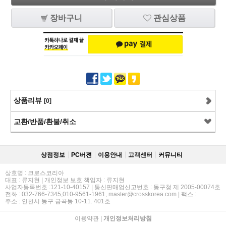
장바구니
관심상품
상품리뷰
[0]
교환/반품/환불/취소
상점정보
PC버젼
이용안내
고객센터
커뮤니티
상호명 : 크로스코리아
대표 : 류지현 | 개인정보 보호 책임자 : 류지현
사업자등록번호 :121-10-40157 | 통신판매업신고번호 : 동구청 제 2005-00074호
전화 : 032-766-7345,010-9561-1961, master@crosskorea.com | 팩스 :
주소 : 인천시 동구 금곡동 10-11. 401호
이용약관
|
개인정보처리방침