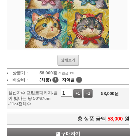
상세보기
상품가 :
58,000
원
적립금:1%
배송비 :
(차등)
!
지역별
!
실십자수 프린트패키지-별
58,000
원
+1
-1
이 빛나는 냥 50*67cm
-11ct전체수
총 상품 금액
58,000
원
구매하기