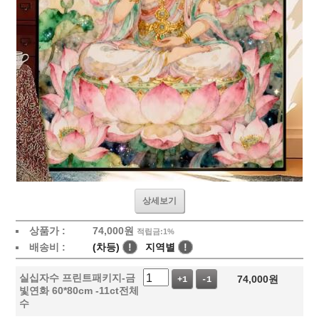
상세보기
상품가 :
74,000
원
적립금:1%
배송비 :
(차등)
!
지역별
!
실십자수 프린트패키지-금
74,000
원
+1
-1
빛연화 60*80cm -11ct전체
수