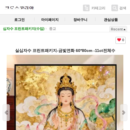
카테고리
검색
로그인
마이페이지
장바구니
관심상품
십자수 프린트패키지(수입)
종교
Recent
0
실십자수 프린트패키지-금빛연화 60*80cm -11ct전체수