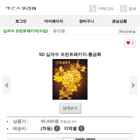
카테고리
검색
로그인
마이페이지
장바구니
관심상품
십자수 프린트패키지(수입)
꽃/정물
Recent
2
5D 십자수 프린트패키지-황금화
상세보기
상품가 :
45,000
원
적립금:1%
배송비 :
(차등)
!
지역별
!