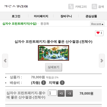
카테고리
검색
로그인
마이페이지
장바구니
관심상품
십자수 프린트패키지(수입)
풍경화
Recent
1
십자수 프린트패키지-풍수에 좋은 산수절경-(전체수)
상세보기
상품가 :
78,000
원
적립금:1%
배송비 :
(차등)
!
지역별
!
십자수 프린트패키지-풍수
78,000
원
+1
-1
에 좋은 산수절경-(전체수)