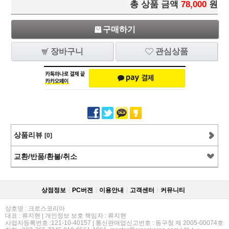
총 상품 금액
78,000
원
구매하기
장바구니
관심상품
상품리뷰
[0]
교환/반품/환불/취소
상점정보
PC버젼
이용안내
고객센터
커뮤니티
상호명 : 크로스코리아
대표 : 류지현 | 개인정보 보호 책임자 : 류지현
사업자등록번호 :121-10-40157 | 통신판매업신고번호 : 동구청 제 2005-00074호