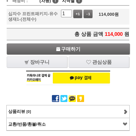
배송비 :
(차등)
!
지역별
!
십자수 프린트패키지-유수
114,000
원
+1
-1
생재1-(전체수)
총 상품 금액
114,000
원
구매하기
장바구니
관심상품
상품리뷰
[0]
교환/반품/환불/취소