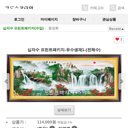
카테고리
검색
로그인
마이페이지
장바구니
관심상품
십자수 프린트패키지(수입)
풍경화
Recent
1
십자수 프린트패키지-유수생재1-(전체수)
상세보기
상품가 :
114,000
원
적립금:1%