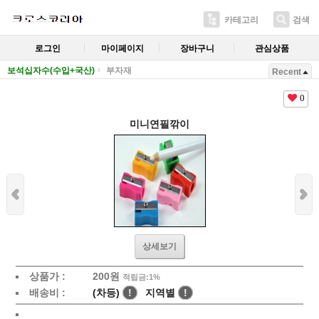
카테고리
검색
로그인
마이페이지
장바구니
관심상품
보석십자수(수입+국산)
부자재
Recent
0
미니연필깎이
상세보기
상품가 :
200
원
적립금:1%
배송비 :
(차등)
!
지역별
!