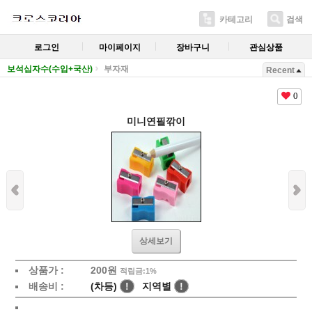
카테고리
검색
로그인
마이페이지
장바구니
관심상품
보석십자수(수입+국산)
부자재
Recent
0
미니연필깎이
상세보기
상품가 :
200
원
적립금:1%
배송비 :
(차등)
!
지역별
!