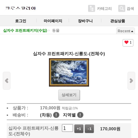
카테고리
검색
로그인
마이페이지
장바구니
관심상품
십자수 프린트패키지(수입)
동물
Recent
1
십자수 프린트패키지-신룡도-(전체수)
상세보기
상품가 :
170,000
원
적립금:1%
배송비 :
(차등)
!
지역별
!
십자수 프린트패키지-신룡
170,000
원
+1
-1
도-(전체수)