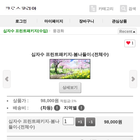
카테고리
검색
로그인
마이페이지
장바구니
관심상품
십자수 프린트패키지(수입)
풍경화
Recent
1
십자수 프린트패키지-봄나들이-(전체수)
상세보기
상품가 :
98,000
원
적립금:1%
배송비 :
(차등)
!
지역별
!
십자수 프린트패키지-봄나
98,000
원
+1
-1
들이-(전체수)