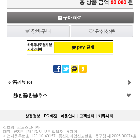
총 상품 금액
98,000
원
구매하기
장바구니
관심상품
상품리뷰
[0]
교환/반품/환불/취소
상점정보
PC버젼
이용안내
고객센터
커뮤니티
상호명 : 크로스코리아
대표 : 류지현 | 개인정보 보호 책임자 : 류지현
사업자등록번호 :121-10-40157 | 통신판매업신고번호 : 동구청 제 2005-00074호