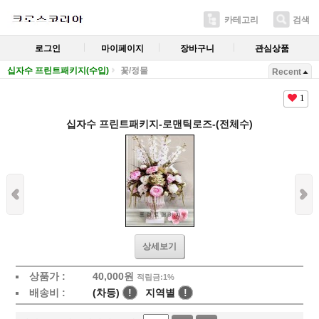
카테고리
검색
로그인
마이페이지
장바구니
관심상품
십자수 프린트패키지(수입)
꽃/정물
Recent
1
십자수 프린트패키지-로맨틱로즈-(전체수)
상세보기
상품가 :
40,000
원
적립금:1%
배송비 :
(차등)
!
지역별
!