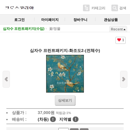
카테고리
검색
로그인
마이페이지
장바구니
관심상품
십자수 프린트패키지(수입)
꽃/정물
Recent
1
십자수 프린트패키지-화조도2-(전체수)
상세보기
상품가 :
37,000
원
적립금:1%
배송비 :
(차등)
!
지역별
!