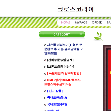
사은품 미리보기(신청은 주
문완료 후 가능-결제금액별 포
인트조합)
[전화주문/맞춤결제]
[브론즈회원 이상^^]
[ 폭탄세일/대량구매할인 ]
DMC/앵카/DOME/특수사/
프랑스자수실/기타실
[ 신규 상품 ]
국내도안(회사)
국내도안(주제)