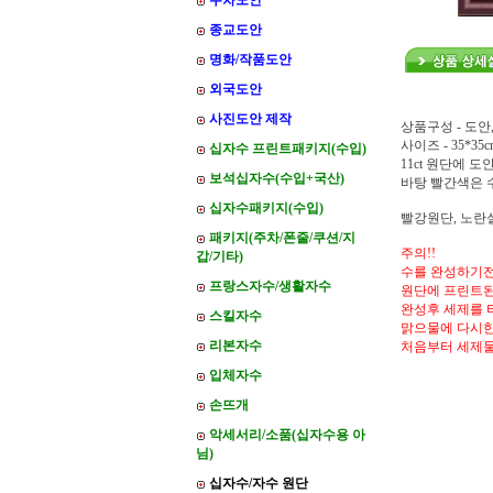
주차도안
종교도안
명화/작품도안
외국도안
사진도안 제작
상품구성 - 도안
사이즈 - 35*35c
십자수 프린트패키지(수입)
11ct 원단에 
보석십자수(수입+국산)
바탕 빨간색은
십자수패키지(수입)
빨강원단, 노란
패키지(주차/폰줄/쿠션/지
주의!!
갑/기타)
수를 완성하기전
프랑스자수/생활자수
원단에 프린트된
완성후 세제를 
스킬자수
맑으물에 다시한
리본자수
처음부터 세제
입체자수
손뜨개
악세서리/소품(십자수용 아
님)
십자수/자수 원단