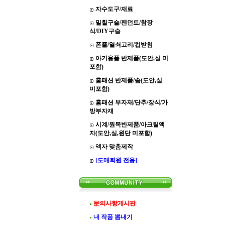
자수도구/재료
밀힐구슬/펜던트/참장
식/DIY구슬
폰줄/열쇠고리/컵받침
아기용품 반제품(도안,실 미
포함)
홈패션 반제품/솜(도안,실
미포함)
홈패션 부자재/단추/장식/가
방부자재
시계/원목반제품/아크릴액
자(도안,실,원단 미포함)
액자 맞춤제작
[도매회원 전용]
문의사항게시판
내 작품 뽐내기