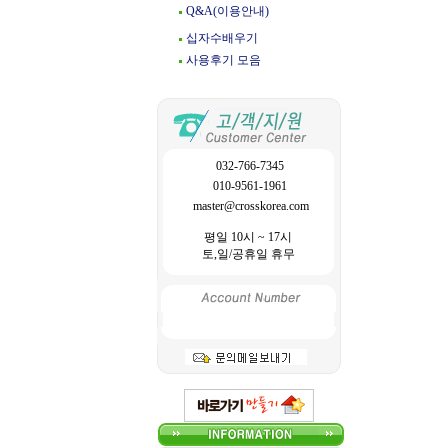
Q&A(이용안내)
십자수배우기
사용후기 모음
032-766-7345
010-9561-1961
master@crosskorea.com
평일 10시 ~ 17시
토,일/공휴일 휴무