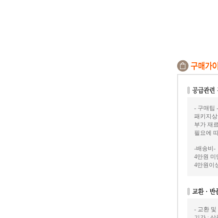
- 구매팁 
패키지상
부가 재료
필요에 
-배송비-
4만원 미만
4만원이상
- 교환 및
기간 : 