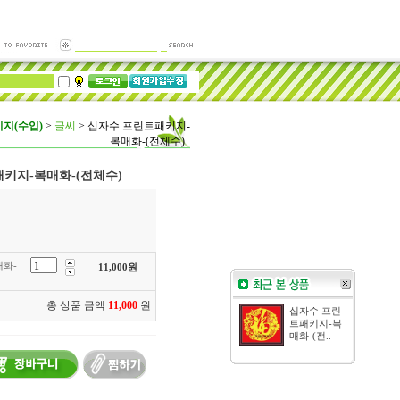
지(수입)
>
글씨
>
십자수 프린트패키지-
복매화-(전체수)
키지-복매화-(전체수)
화-
11,000
원
총 상품 금액
11,000
원
십자수 프린
트패키지-복
매화-(전..