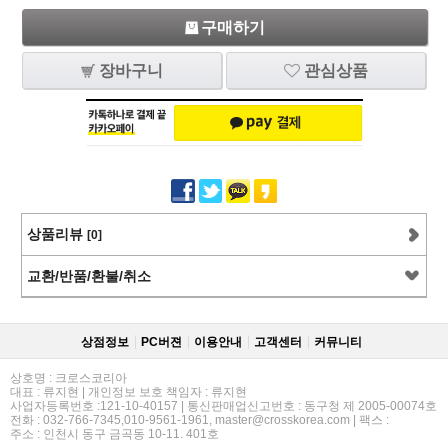
구매하기
장바구니
관심상품
상품리뷰
[0]
교환/반품/환불/취소
상점정보
PC버젼
이용안내
고객센터
커뮤니티
상호명 : 크로스코리아
대표 : 류지현 | 개인정보 보호 책임자 : 류지현
사업자등록번호 :121-10-40157 | 통신판매업신고번호 : 동구청 제 2005-00074호
전화 : 032-766-7345,010-9561-1961, master@crosskorea.com | 팩스 :
주소 : 인천시 동구 금곡동 10-11. 401호