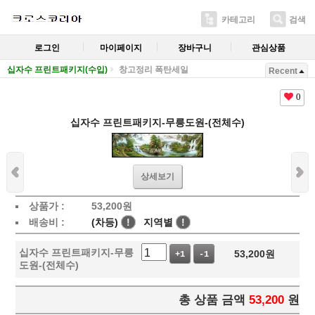
카테고리
검색
로그인
마이페이지
장바구니
관심상품
십자수 프린트패키지(수입)
창고정리 폭탄세일
Recent
0
십자수 프린트패키지-무릉도원-(전체수)
상세보기
상품가 :
53,200
원
배송비 :
(차등)
!
지역별
!
십자수 프린트패키지-무릉
53,200
원
+1
-1
도원-(전체수)
총 상품 금액
53,200
원