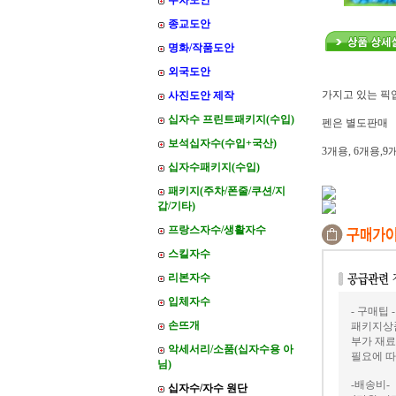
주차도안
종교도안
명화/작품도안
외국도안
가지고 있는 픽
사진도안 제작
십자수 프린트패키지(수입)
펜은 별도판매
보석십자수(수입+국산)
3개용, 6개용,9
십자수패키지(수입)
패키지(주차/폰줄/쿠션/지
갑/기타)
프랑스자수/생활자수
스킬자수
리본자수
입체자수
- 구매팁 -
손뜨개
패키지상품
부가 재료
악세서리/소품(십자수용 아
필요에 따
님)
-배송비-
십자수/자수 원단