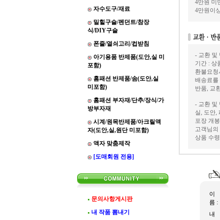
4만원 미만
자수도구/재료
4만원이상
밀힐구슬/펜던트/참장
식/DIY구슬
폰줄/열쇠고리/컵받침
- 교환 및
아기용품 반제품(도안,실 미
기간 : 
포함)
환불요청
홈패션 반제품/솜(도안,실
배송료를
미포함)
반품, 교
홈패션 부자재/단추/장식/가
- 교환 및
방부자재
실, 도안
포장 개봉
시계/원목반제품/아크릴액
고객님의 
자(도안,실,원단 미포함)
상품 수령
액자 맞춤제작
[도매회원 전용]
이
문의사항게시판
름 :
내 작품 뽐내기
내