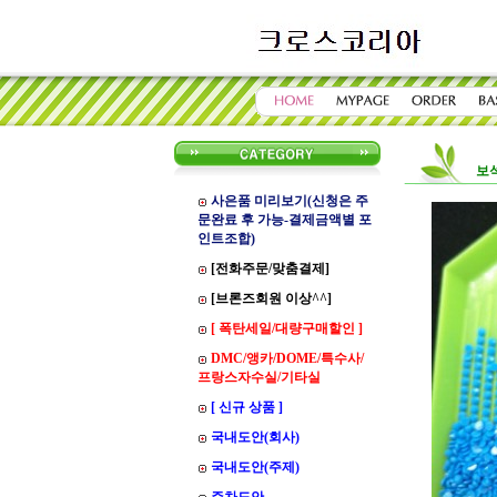
보
사은품 미리보기(신청은 주
문완료 후 가능-결제금액별 포
인트조합)
[전화주문/맞춤결제]
[브론즈회원 이상^^]
[ 폭탄세일/대량구매할인 ]
DMC/앵카/DOME/특수사/
프랑스자수실/기타실
[ 신규 상품 ]
국내도안(회사)
국내도안(주제)