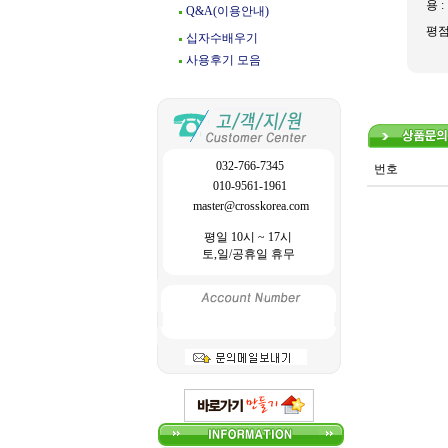
용 :
Q&A(이용안내)
평
십자수배우기
사용후기 모음
032-766-7345
번호
010-9561-1961
master@crosskorea.com
평일 10시 ~ 17시
토,일/공휴일 휴무