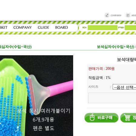
석십자수(수입+국산)
보석십자수(수입+국산)
보석대량
판매가격 :
200원
적립금액 :
1%
사이즈
: