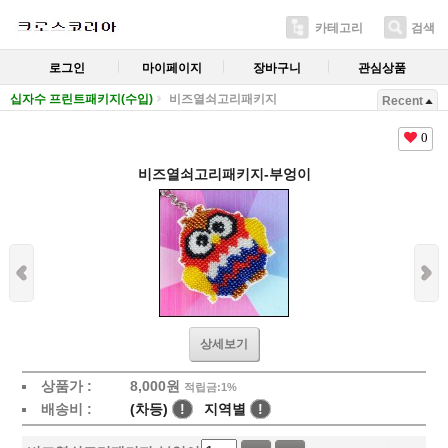
카테고리
검색
로그인
마이페이지
장바구니
관심상품
십자수 프린트패키지(수입)
비즈열쇠고리패키지
Recent
0
비즈열쇠고리패키지-부엉이
상세보기
상품가 :
8,000
원
적립금:1%
배송비 :
(차등)
!
지역별
!