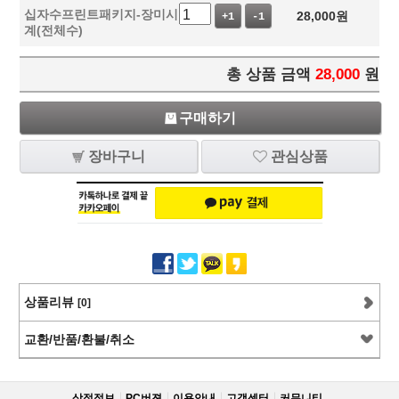
십자수프린트패키지-장미시
28,000
원
+1
-1
계(전체수)
총 상품 금액
28,000
원
구매하기
장바구니
관심상품
상품리뷰
[0]
교환/반품/환불/취소
상점정보
PC버젼
이용안내
고객센터
커뮤니티