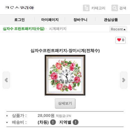
카테고리
검색
로그인
마이페이지
장바구니
관심상품
십자수 프린트패키지(수입)
시계패키지
Recent
0
십자수프린트패키지-장미시계(전체수)
상세보기
상품가 :
28,000
원
적립금:1%
배송비 :
(차등)
!
지역별
!