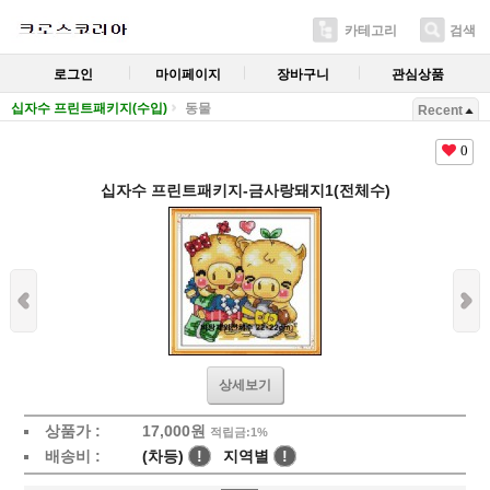
카테고리
검색
로그인
마이페이지
장바구니
관심상품
십자수 프린트패키지(수입)
동물
Recent
0
십자수 프린트패키지-금사랑돼지1(전체수)
상세보기
상품가 :
17,000
원
적립금:1%
배송비 :
(차등)
!
지역별
!