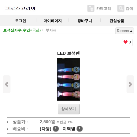
카테고리
검색
로그인
마이페이지
장바구니
관심상품
보석십자수(수입+국산)
부자재
Recent
0
LED 보석펜
상세보기
상품가 :
2,500
원
적립금:1%
배송비 :
(차등)
!
지역별
!